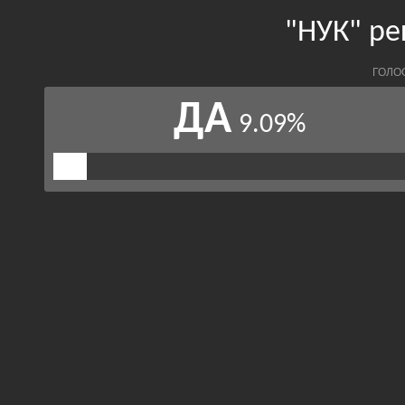
"НУК" р
ГОЛО
ДА
9.09%