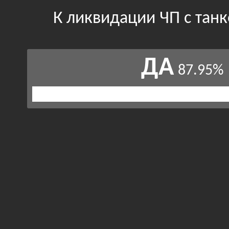
К ликвидации ЧП с тан
ДА
87.95%