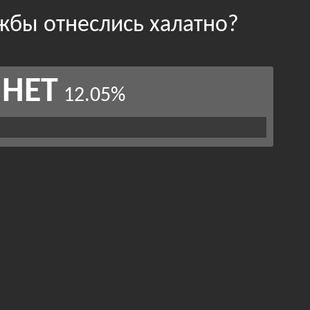
жбы отнеслись халатно?
НЕТ
12.05%