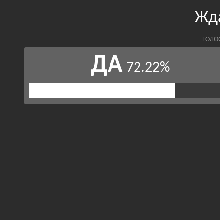
Жда
ГОЛО
ДА
72.22%